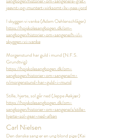
sangbogen/historier-om-sangene/e-g/et-
jaevnt-og-muntert-virksomt-liv-paa-jord
I skyggen vi vanke (Adam Oehlenschläger)
https://hojskolesangbogen.dk/om-
sangbogen/historier-om-sangene/h-i/i-
skyggen-vi-vanke
Morgenstund har guld i mund (N.F.S.
Grundtvig)
https://hojskolesangbogen.dk/om-
sangbogen/historier-om-sangene/m-
n/morgenstund-har-guld-i-mund
Stille, hjerte, sol går ned (Jeppe Aakjær)
https://hojskolesangbogen.dk/om-
sangbogen/historier-om-sangene/s/stille-
hjerte-sol-gaar-ned-aften
Carl Nielsen
Den danske sang er en ung blond pige (Kai