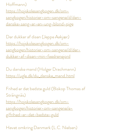
Hoffmann)
https://hojskolesangbogen.dk/om-
sangbogen/historier-om-sangene/d/den-
danske-sang-er-en-ung-blond-pige
Der dukker af disen (Jeppe Aakjær)
https://hojskolesangbogen.dk/om-
sangbogen/historier-om-sangene/d/der-
dukker-af-disen-min-faedrenejord
Du danske mand (Holger Drachmann)
https://ugle.dk/du_danske_mand.html
Frihed er det bedste guld (Biskop Thomas af
Strängnäs)
https://hojskolesangbogen.dk/om-
sangbogen/historier-om-sangene/e-
g/frihed-er-det-bedste-guld
Havet omkring Danmark (L.C. Nielsen)