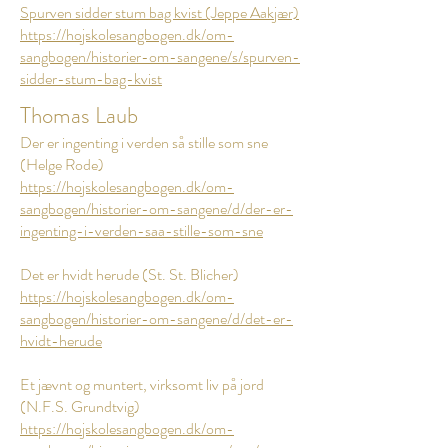
Spurven sidder stum bag kvist (Jeppe Aakjær)
https://hojskolesangbogen.dk/om-
sangbogen/historier-om-sangene/s/spurven-
sidder-stum-bag-kvist
Thomas Laub
Der er ingenting i verden så stille som sne
(Helge Rode)
https://hojskolesangbogen.dk/om-
sangbogen/historier-om-sangene/d/der-er-
ingenting-i-verden-saa-stille-som-sne
Det er hvidt herude (St. St. Blicher)
https://hojskolesangbogen.dk/om-
sangbogen/historier-om-sangene/d/det-er-
hvidt-herude
Et jævnt og muntert, virksomt liv på jord
(N.F.S. Grundtvig)
https://hojskolesangbogen.dk/om-