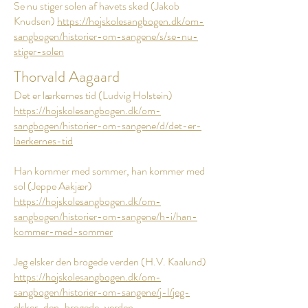
Se nu stiger solen af havets skød (Jakob
Knudsen)
https://hojskolesangbogen.dk/om-
sangbogen/historier-om-sangene/s/se-nu-
stiger-solen
Thorvald Aagaard
Det er lærkernes tid (Ludvig Holstein)
https://hojskolesangbogen.dk/om-
sangbogen/historier-om-sangene/d/det-er-
laerkernes-tid
Han kommer med sommer, han kommer med
sol (Jeppe Aakjær)
https://hojskolesangbogen.dk/om-
sangbogen/historier-om-sangene/h-i/han-
kommer-med-sommer
Jeg elsker den brogede verden (H.V. Kaalund)
https://hojskolesangbogen.dk/om-
sangbogen/historier-om-sangene/j-l/jeg-
elsker-den-brogede-verden