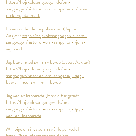
https://hojskolesangbogen.dk/om-
sangbogen/historier-om-sangene/h-i/havet-
omkring-danmark
Hvem sidder der bag skærmen (Jeppe
Aakjær)
https://hojskolesangbogen.dk/om-
sangbogen/historier-om-sangene/j-l/jens-
vejmand
Jeg bærer med smil min byrde (Jeppe Aakjær)
https://hojskolesangbogen.dk/om-
sangbogen/historier-om-sangene/j-l/jeg-
baerer-med-smil-min-byrde
Jeg ved en lærkerede (Harald Bergstedt)
https://hojskolesangbogen.dk/om-
sangbogen/historier-om-sangene/j-l/jeg-
ved-en-laerkerede
Min pige er så lys som rav (Helge Rode)
https://hojskolesangbogen.dk/om-