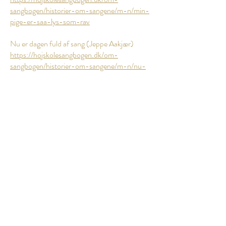
sangbogen/historier-om-sangene/m-n/min-
pige-er-saa-lys-som-rav
Nu er dagen fuld af sang (Jeppe Aakjær)
https://hojskolesangbogen.dk/om-
sangbogen/historier-om-sangene/m-n/nu-
er-dagen-fuld-af-sang
Nu lyser løv i lunde (Johannes Jørgensen)
https://hojskolesangbogen.dk/om-
sangbogen/historier-om-sangene/m-n/nu-
lyser-loev-i-lunde
Se dig ud en sommerdag (Jeppe Aakjær)
https://hojskolesangbogen.dk/om-
sangbogen/historier-om-sangene/s/se-dig-
ud-en-sommerdag
Solen er så rød (Harald Bergstedt)
https://hojskolesangbogen.dk/om-