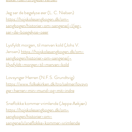
Jeg ser de bøgelyse øer (L. C. Nielsen)
https://hojskolesangbogen.dk/om-
sangbogen/historier-om-sangene/j-l/jeg-
ser-de-boegelyse-oeer
Lysfyldt morgen, til marven kold (Johs V.
Jensen)
https://hojskolesangbogen.dk/om-
sangbogen/historier-om-sangene/j-
l/lysfyldt-morgen-til-marven-kold
Lovsynger Herren (N.F.S. Grundtvig)
https://www.folkekirken.dk/tro/salmer/lovsyn
ger-herren-min-mund-og-mit-indre
Sneflokke kommer vrimlende (Jeppe Aakjær)
https://hojskolesangbogen.dk/om-
sangbogen/historier-om-
sangene/s/sneflokke-kommer-vrimlende