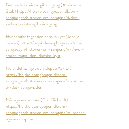
Den kedsom vinter gik sin gang (Ambrosius
Stub)
https://hojskolesangbogen.dk/om-
sangbogen/historier-om-sangene/d/den-
kedsom-vinter-gik-sin-gang
Hvor smiler fager den danske ky
s
t (Johs V.
Jensen)
https://hojskolesangbogen.dk/om-
sangbogen/historier-om-sangene/h-i/hvor-
smiler-fager-den-danske-kyst
Nu er det længe siden (Jeppe Aakjær)
https://hojskolesangbogen.dk/om-
sangbogen/historier-om-sangene/m-n/nu-
er-det-laenge-siden
Når egene knoppes (Chr. Richardt)
https://hojskolesangbogen.dk/om-
sangbogen/historier-om-sangene/m-n/naar-
egene-knoppes