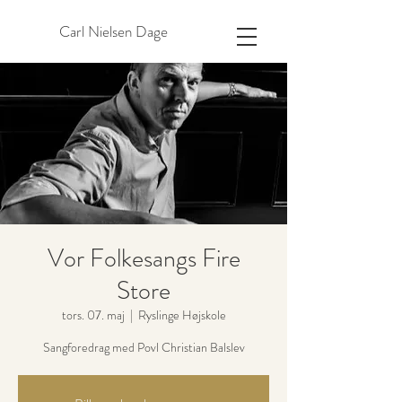
Carl Nielsen Dage
Vor Folkesangs Fire
Store
tors. 07. maj
  |  
Ryslinge Højskole
Sangforedrag med Povl Christian Balslev