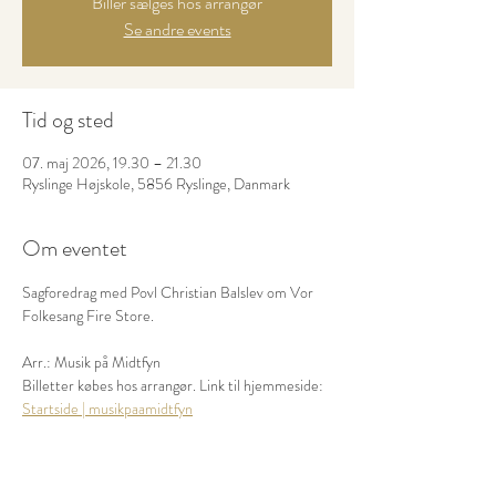
Biller sælges hos arrangør
Se andre events
Tid og sted
07. maj 2026, 19.30 – 21.30
Ryslinge Højskole, 5856 Ryslinge, Danmark
Om eventet
Sagforedrag med Povl Christian Balslev om Vor 
Folkesang Fire Store.
Arr.: Musik på Midtfyn
Billetter købes hos arrangør. Link til hjemmeside: 
Startside | musikpaamidtfyn