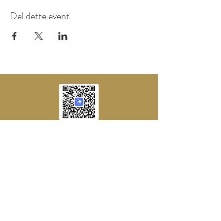
Del dette event
Tlf.:
+45 25 21 53 90
www.carlnielsendage.dk
carlnielsendage@gmail.com
CVR
42214128
Sydbank Konto:
7045 - 0001598968
MobilPay 48465
Gartnervænget 4, Nr. Søby,