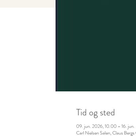
Tid og sted
09. jun. 2026, 10.00 – 16. jun
Carl Nielsen Salen, Claus Ber