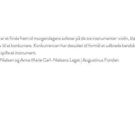
 at finde frem til morgendagens solister på de tre instrumenter: violin, klar
lov til at konkurrere. Konkurrencen har desuden til formål at udbrede kendsk
 spille et instrument.
l Nielsen og Anne Marie Carl-Nielsens Legat | Augustinus Fonden