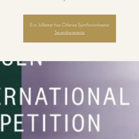
Evt. billetter hos Odense Symfoniorkester
Se andre events