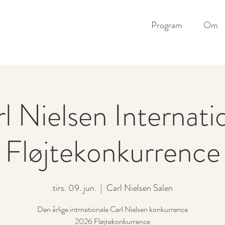
Program
Om
l Nielsen Internati
Fløjtekonkurrence
tirs. 09. jun.
  |  
Carl Nielsen Salen
Den årlige intrnationale Carl Nielsen konkurrence
2026 Fløjtekonkurrence