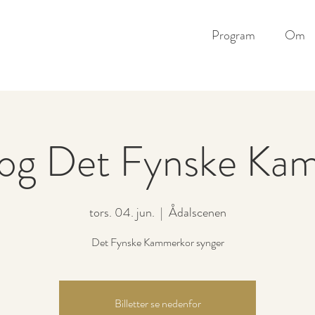
Program
Om
 og Det Fynske Ka
tors. 04. jun.
  |  
Ådalscenen
Det Fynske Kammerkor synger
Billetter se nedenfor