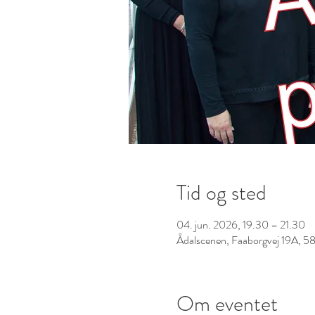
Tid og sted
04. jun. 2026, 19.30 – 21.30
Ådalscenen, Faaborgvej 19A, 5
Om eventet