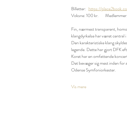
Billetter:   
https://place2book.c
Fin, nærmest transparent, homo
klangdyrkelse har været central i 
Den karakteristiske klang skylde
legende. Dette har gjort DFK eft
Koret har en omfattende koncertv
Det bevæger sig mest inden for 
Odense Symfoniorkester.
Vis mere