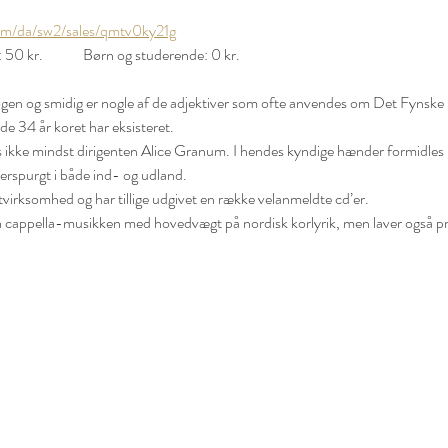
om/da/sw2/sales/qmtv0ky21g
Voksne: 100 kr.	Medlemmer: 50 kr. 	Børn og studerende: 0 kr.
gen og smidig er nogle af de adjektiver som ofte anvendes om Det Fynsk
de 34 år koret har eksisteret.
s ikke mindst dirigenten Alice Granum. I hendes kyndige hænder formidles m
erspurgt i både ind- og udland.
irksomhed og har tillige udgivet en række velanmeldte cd’er. 
a cappella-musikken med hovedvægt på nordisk korlyrik, men laver også pr