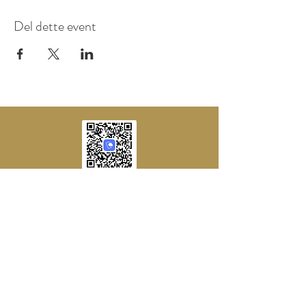
Del dette event
Tlf.:
+45 25 21 53 90
www.carlnielsendage.dk
carlnielsendage@gmail.com
CVR
42214128
Sydbank Konto:
7045 - 0001598968
MobilPay 48465