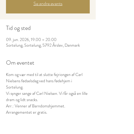
Se andre events
Tid og sted
09. jun. 2026, 19.00 – 20.00
Sortelung, Sortelung, 5792 Årslev, Danmark
Om eventet
Kom og vær med til at slutte fejriongen af Carl 
Nielsens fødselsdag ved hans fødehjem i 
Sortelung. 
Vi synger sange af Carl Nielsen. Vi får også en lille 
dram og lidt snacks.
Arr.: Venner af Barndomshjemmet.
Arrangementet er gratis.